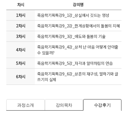
차시
강의명
1차시
죽음학기획특강9_1강_상실에서 깃드는 영성
2차시
죽음학기획특강9_2강_한계상황에서의 돌봄의 지혜
3차시
죽음학기획특강9_3강_애도와 돌봄의 기술
죽음학기획특강9_4강_상처 난 마음 어떻게 안아줄
4차시
수 있을까?
5차시
죽음학기획특강9_5강_자각과 알아차림의 연습
죽음학기획특강9_6강_상흔의 재구성, 말하기와 글
6차시
쓰기의 실제
과정소개
강의목차
수강후기