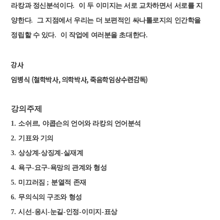
라캉과 정신분석이다
.
이 두 이미지는 서로 교차하면서 서로를 지
양한다
.
그 지점에서 우리는 더 보편적인 싸나톨로지의 인간학을
정립할 수 있다
.
이 작업에 여러분을 초대한다
.
강사
임병식 (철학박사, 의학박사, 죽음학임상수련감독)
강의주제
1.
소쉬르
,
야콥슨의 언어와 라캉의 언어분석
2.
기표와 기의
3.
상상계
-
상징계
-
실재계
4.
욕구
-
요구
-
욕망의 관계와 형성
5.
미끄러짐
;
분열적 존재
6.
무의식의 구조와 형성
7.
시선
-
응시
-
눈길
-
인정
-
이미지
-
표상