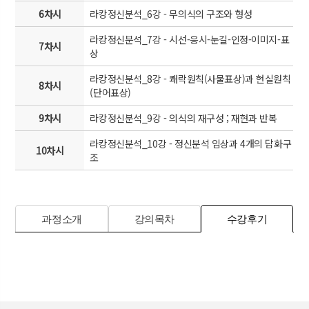
6차시
라캉정신분석_6강 - 무의식의 구조와 형성
라캉정신분석_7강 - 시선-응시-눈길-인정-이미지-표
7차시
상
라캉정신분석_8강 - 쾌락원칙(사물표상)과 현실원칙
8차시
(단어표상)
9차시
라캉정신분석_9강 - 의식의 재구성 ; 재현과 반복
라캉정신분석_10강 - 정신분석 임상과 4개의 담화구
10차시
조
과정소개
강의목차
수강후기