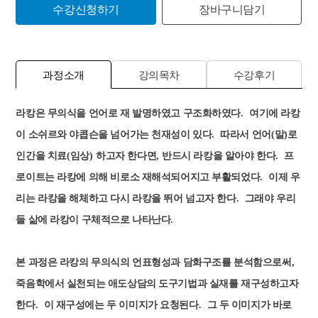
수강신청하기
장바구니담기
과정소개
강의목차
수강후기
라캉은 무의식을 언어로 재 발명하였고 구조화하였다
.
여기에 라캉
이 소쉬르와 야콥슨을 넘어가는 천재성이 있다
.
따라서 언어
(
말
)
로
인간을 치료
(
임상
)
하고자 한다면
,
반드시 라캉을 알아야 한다
.
프
로이트는 라캉에 의해 비로소 재해석되어지고 부활되었다
.
이제 우
리는 라캉을 해체하고 다시 라캉을 뛰어 넘고자 한다
.
그래야 우리
들 삶에 라캉이 구체적으로 나타난다
.
본 과정은 라캉의 무의식의 언표형성과 담화구조를 분석함으로써
,
죽음학에서 실천되는 애도상담의 도구기법과 실재를 재구성하고자
한다
.
이 재구성에는 두 이미지가 요청된다
.
그 두 이미지가 바로