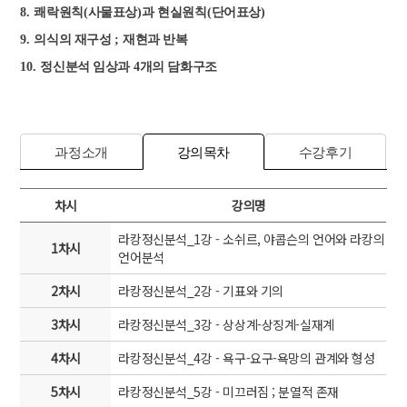
8.
쾌락원칙
(
사물표상
)
과 현실원칙
(
단어표상
)
9.
의식의 재구성
;
재현과 반복
10.
정신분석 임상과
4
개의 담화구조
과정소개
강의목차
수강후기
차시
강의명
라캉정신분석_1강 - 소쉬르, 야콥슨의 언어와 라캉의
1차시
언어분석
2차시
라캉정신분석_2강 - 기표와 기의
3차시
라캉정신분석_3강 - 상상계-상징계-실재계
4차시
라캉정신분석_4강 - 욕구-요구-욕망의 관계와 형성
5차시
라캉정신분석_5강 - 미끄러짐 ; 분열적 존재