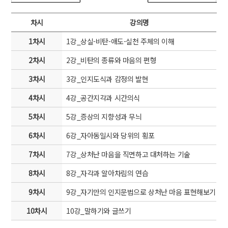
차시
강의명
1차시
1강_상실-비탄-애도-실천 주체의 이해
2차시
2강_비탄의 종류와 마음의 편형
3차시
3강_인지도식과 감정의 발현
4차시
4강_공간지각과 시간의식
5차시
5강_증상의 지향성과 무늬
6차시
6강_자아동일시와 당위의 횡포
7차시
7강_상처난 마음을 직면하고 대처하는 기술
8차시
8강_자각과 알아차림의 연습
9차시
9강_자기만의 인지문법으로 상처난 마음 표현해보기
10차시
10강_말하기와 글쓰기