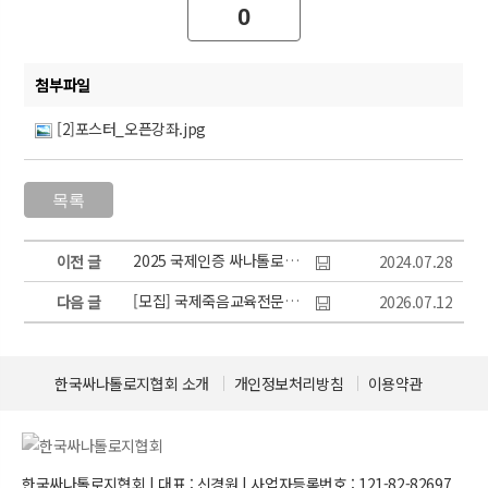
0
첨부파일
[2]포스터_오픈강좌.jpg
2025 국제인증 싸나톨로지 자격증 과정
이전 글
2024.07.28
[모집] 국제죽음교육전문가 9월 모집 (미국죽음교육상담협회 인증과정)
다음 글
2026.07.12
한국싸나톨로지협회 소개
개인정보처리방침
이용약관
한국싸나톨로지협회 | 대표 : 신경원 | 사업자등록번호 : 121-82-82697